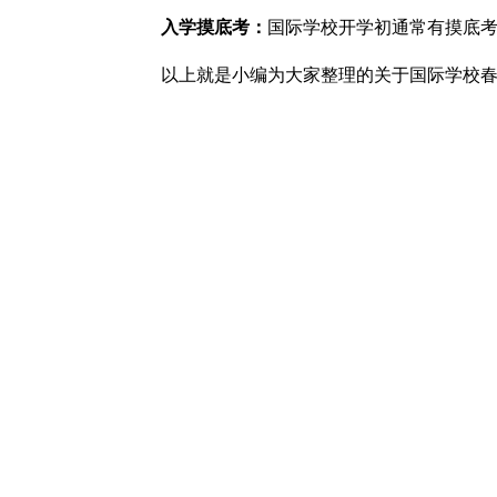
入学摸底考：
国际学校开学初通常有摸底
以上就是小编为大家整理的关于国际学校
上一篇：
简单介绍国际学校春招和秋招的差异
下一篇：
影响杭州国际学校入学的三大因素
电话：(0571)56308988
地址：杭州市钱塘区秀水街1号杭州鼎文学