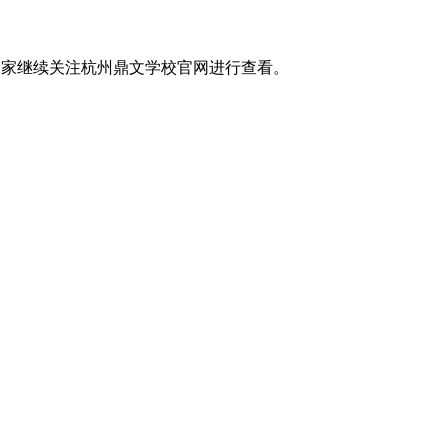
大家继续关注杭州鼎文学校官网进行查看。
发布日期：2024-09-04
校园生活
新闻资讯
招生咨询
学校环境
学校新闻
招生政策
学校设施
影像鼎文
申请流程