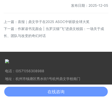
发布日期：2025-12-05
上一篇：
喜报｜鼎文学子在2025 ASOC中斩获全球大奖
下一篇：
作家读书见面会 | 当罗汉猫“飞”进鼎文校园：一场关于成
长、团队与改变的奇幻对话
电话：(0571)56308988
地址：杭州市钱塘区秀水街1号杭州鼎文学校南门
在线咨询
欢迎前往Facebook关注我们