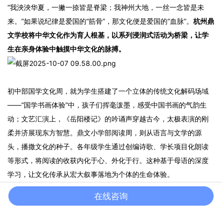
“我泱泱华夏，一撇一捺皆是脊梁；我神州大地，一丝一念皆是未
来。”如果说纪律是爱国的“筋骨”，那文化便是爱国的“血脉”。
杭州鼎
文学校将中华文化作为育人根基，以系列浸润式活动为桥梁，让学
生在亲身体验中触摸中华文化的脉搏。
初中部国学文化周，就为学生搭建了一个立体的传统文化解码场域
——“国学书画体验”中，孩子们挥毫泼墨，感受中国书画的气韵生
动；文艺汇演上，《岳阳楼记》的吟诵声穿越古今，太极表演的刚
柔并济展现东方智慧。鼎文小学部阅读周，则从语言与文学的源
头，播撒文化的种子。各年级学生通过创编诗歌、学长项目化朗读
等形式，将阅读的收获内化于心、外化于行。这种基于母语的深度
学习，让文化传承从宏大叙事落地为个体的生命体验。
在线咨询
鼎文始终以“根植中国”为教育基点，让学生在传统文化中汲取精神养