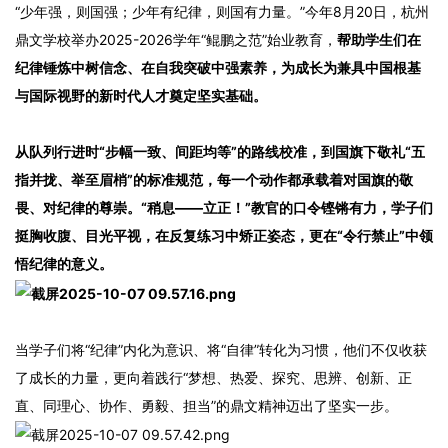
“少年强，则国强；少年有纪律，则国有力量。”今年8月20日，杭州
鼎文学校举办2025-2026学年“鲲鹏之范”始业教育，
帮助学生们在
纪律锤炼中树信念、在自我突破中强素养，为成长为兼具中国根基
与国际视野的新时代人才奠定坚实基础。
从队列行进时“步幅一致、间距均等”的路线校准，到国旗下敬礼“五
指并拢、举至眉梢”的标准规范，每一个动作都承载着对国旗的敬
畏、对纪律的尊崇。“稍息——立正！”教官的口令铿锵有力，学子们
挺胸收腹、目光平视，在反复练习中矫正姿态，更在“令行禁止”中领
悟纪律的意义。
当学子们将“纪律”内化为意识、将“自律”转化为习惯，他们不仅收获
了成长的力量，更向着践行“梦想、热爱、探究、思辨、创新、正
直、同理心、协作、勇毅、担当”的鼎文精神迈出了坚实一步。