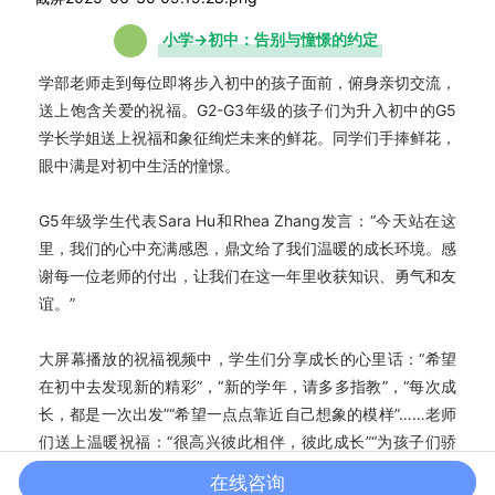
小学→初中：告别与憧憬的约定
学部老师走到每位即将步入初中的孩子面前，俯身亲切交流，
送上饱含关爱的祝福。G2-G3年级的孩子们为升入初中的G5
学长学姐送上祝福和象征绚烂未来的鲜花。同学们手捧鲜花，
眼中满是对初中生活的憧憬。
G5年级学生代表Sara Hu和Rhea Zhang发言：“今天站在这
里，我们的心中充满感恩，鼎文给了我们温暖的成长环境。感
谢每一位老师的付出，让我们在这一年里收获知识、勇气和友
谊。”
大屏幕播放的祝福视频中，学生们分享成长的心里话：“希望
在初中去发现新的精彩”，“新的学年，请多多指教”，“每次成
长，都是一次出发”“希望一点点靠近自己想象的模样”……老师
们送上温暖祝福：“很高兴彼此相伴，彼此成长”“为孩子们骄
傲，我们会永远支持你们”“愿孩子们进入初中后在更大的舞台
在线咨询