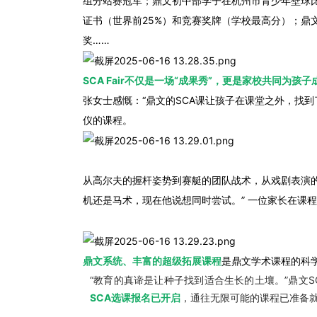
组分站赛冠军；鼎文初中部学子在杭州市青少年壁球比赛中，摘
证书（世界前25%）和竞赛奖牌（学校最高分）；
奖……
SCA Fair不仅是一场“成果秀”，更是家校共同为孩
张女士感慨：“鼎文的SCA课让孩子在课堂之外，找
仪的课程。
从高尔夫的握杆姿势到赛艇的团队战术，从戏剧表演
机还是马术，现在他说想同时尝试。” 一位家长在课
鼎文系统、丰富的超级拓展课程
是鼎文学术课程的科
“教育的真谛是让种子找到适合生长的土壤。”鼎文
SCA选课报名已开启
，通往无限可能的课程已准备