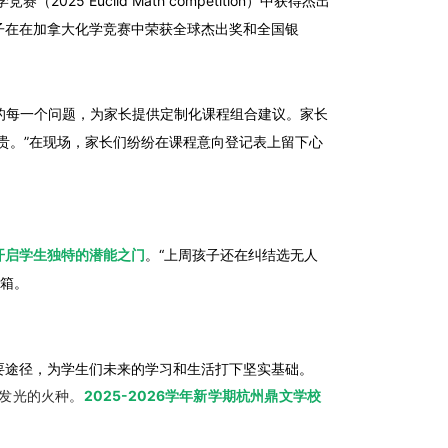
Euclid Math competition）中获得杰出
子在在加拿大化学竞赛中荣获全球杰出奖和全国银
的每一个问题，为家长提供定制化课程组合建议。家长
贵。”在现场，家长们纷纷在课程意向登记表上留下心
开启学生独特的潜能之门
。“上周孩子还在纠结选无人
宝箱。
要途径，为学生们未来的学习和生活打下坚实基础。
己发光的火种。
2025-2026学年新学期杭州鼎文学校