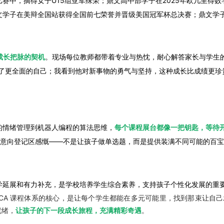
得女子U15组亚军殊荣；鼎文高中部学子在2025年欧几里得数学竞赛（2025 
鼎文学子在美辩全国站获得全国前七荣誉并晋级美国冠军杯总决赛；鼎文学
子成长把脉的契机
。现场每位教师都带着专业与热忱，耐心解答家长与学生
到了更全面的自己；我看到他对新事物的勇气与坚持，这种成长比成绩更珍
的情绪管理到机器人编程的算法思维，
每个课程展台都像一把钥匙，等待
程意向登记区感慨——不是让孩子做单选题，而是提供装满不同可能的百
学延展和有力补充，是学校培养学生综合素养，支持孩子个性化发展的重
SCA 课程体系的核心，是让每个学生都能在多元可能里，找到那束让自
就绪，
让孩子的下一段成长旅程，充满精彩奇遇
。