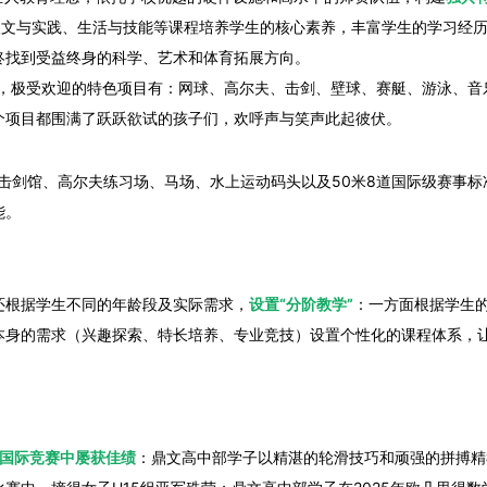
人文与实践、生活与技能等课程培养学生的核心素养，丰富学生的学习经
终找到受益终身的科学、艺术和体育拓展方向。
，极受欢迎的特色项目有：网球、高尔夫、击剑、壁球、赛艇、游泳、音乐剧、
个项目都围满了跃跃欲试的孩子们，欢呼声与笑声此起彼伏。
有击剑馆、高尔夫练习场、马场、水上运动码头以及50米8道国际级赛事标
能。
还根据学生不同的年龄段及实际需求，
设置“分阶教学”
：一方面根据学生
本身的需求（兴趣探索、特长培养、专业竞技）设置个性化的课程体系，
国际竞赛中屡获佳绩
：鼎文高中部学子以精湛的轮滑技巧和顽强的拼搏精