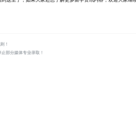
规则！
停止部分媒体专业录取！
关于我们
学部介绍
学校概况
幼儿园
办学理念
小学部
领导团队
初中部
高中部