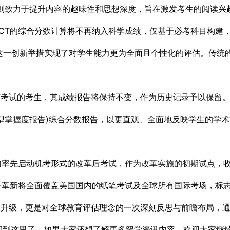
分则致力于提升内容的趣味性和思想深度，旨在激发考生的阅读兴
，ACT的综合分数计算将不再纳入科学成绩，仅基于必考科目构建，
，这一创新举措实现了对学生能力更为全面且个性化的评估。传统的
T考试的考生，其成绩报告将保持不变，作为历史记录予以保留
rting，增强型掌握度报告)综合分数报告，以更直观、全面地反映学生的
国国内率先启动机考形式的改革后考试，作为改革实施的初期试点，
这一革新将全面覆盖美国国内的纸笔考试及全球所有国际考场，标志
大升级，更是对全球教育评估理念的一次深刻反思与前瞻布局，
绍到这里了，如果大家还想了解更多留学资讯内容，欢迎大家继