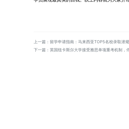
上一篇：
留学申请指南：马来西亚TOP5名校录取潜
下一篇：
英国纽卡斯尔大学接受雅思单项重考机制，
电话：(0571)56308988
地址：杭州市钱塘区秀水街1号杭州鼎文学
校南门